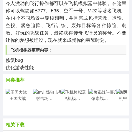
令人激动的飞行操作都可以在飞机模拟器中体验。在这里
你可以驾驶如B777、F35、空军一号、V-22等著名飞机，
在14个不同场景中穿梭翱翔，并且完成包括营救、运输、
空投、紧急迫降、飞行训练、轰炸目标等各种惊险、刺
激、好玩的挑战任务，最终获得传奇飞行员的称号。不要
让你的梦想被埋没，现在就来成就你的荣耀时刻。
飞机模拟器更新内容：
修复bug
优化游戏性能
同类推荐
王国大战
射击场狙击手
飞机模拟器
像素战斗僵尸突袭手游
机
相关下载