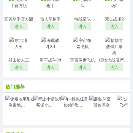
完美杀手官方版
仙人掌枪手
特战部队
死亡战场2
进入
进入
进入
进入
射击猎人王
海军战斗3d
宇宙像素飞机
植物大战僵尸单机
进入
进入
进入
进入
热门推荐
像素地牢射击
帮派小镇故事
fps解救任务手游
孤独深空
飞