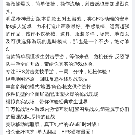
新微操爆头，简单便捷，操作流畅，射击感也更加强烈真
实。
明星枪神最新版本是款五对五游戏，类CF移动端的安卓
fps多人游戏，力求打造出画质最好、手感最棒、运营超强
的作品，该作不仅枪械、道具、服装多样，场景、地图以
及可供选择游玩的趣味模式，那也是一个不少，绝对够
劲！
首款简单易懂求生射击手游，等你来战！危机任务-反恐部
队手游全面开放，带给你真实的游戏体验。
专注FPS射击竞技手游，一局二分钟，轻松体验！
经典地图还原，回味反恐在线对战竞技
丰富多样的模式/地图/角色/枪支供你选择
多种机型的全面屏适配,重塑火爆的枪战现场
模拟真实战场，带你体验经典求生世界
千万枪战迷在游戏内激情互动!赶紧召集战友,组建属于你们
的最强战队,尽情的征战
突破移动端瓶颈，真正纯粹的6V6即时对战！
暗杀全歼掩护+单人翻盘，FPS硬核最爱！