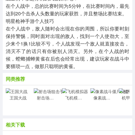
在个人战中，总的比赛时间为5分钟，在比赛时间内，最先
达到20个击杀人头数量的玩家获胜，并且整场比赛结束。
明星枪神手游个人技巧
在个人战中，敌人随时会出现在你的周围，所以你要时刻
保持警惕，同时面对出现的敌人，找到一个人使劲大，至
少来个1换1比较不亏，个人战发现一个敌人就直接攻击，
消灭不了的话只有你被别人消灭。另外，在个人战的时
候，螳螂捕蝉黄雀在后也会经常出现，建议玩家在战斗中
要猥琐一点，做那只聪明的黄雀。
同类推荐
王国大战
射击场狙击手
飞机模拟器
像素战斗僵尸突袭手游
机
相关下载