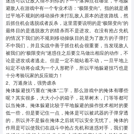
迷惑可以让敌人猜不到你的下一个落脚点在哪里，平地躲
避敌人在游戏中有一个专业术语：“极限变向”。指的就是通
过平地不规则的移动操作来打乱敌人原本的进攻路线，然
后抓住机会逃脱或者反杀，这里需要说明的是“极限变向”的
最终目的是逃脱敌方的猎杀而不是进攻。在没有抢占先机
的情况下我们的不规则移动操纵目的是为了敌方的子弹打
不中我们，并且实战中善于抓住机会很重要，当发现敌人
被我们的“极限变向”迷惑住之后要立马做出相应的动作，不
论是进攻或者逃走。但是一定不能站着不动，一旦平地上
站定不动将会成为一个人形靶子，所以平地躲避技巧也是
十分考验玩家的反应能力！
2、万遁身法，强势虐杀
掩体躲避技巧重在“掩体”二字，那么游戏中的掩体有哪些
呢？其实很多，大大小小的箱子，花草树木，门等等都可
以当掩体。掩体躲避比较于平地躲避的操作技术相对的要
低一些，但是要记住一点，掩体是可以被武器的子弹穿透
的，所以并不是躲在掩体之后就可以安全无忧了。掩体的
作用是可以使我们在战斗中抢占先机和迷惑对手，我们要