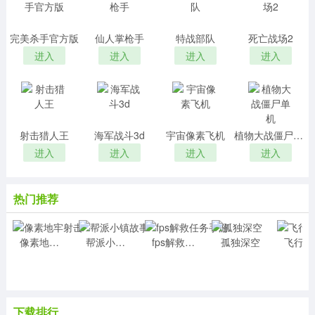
完美杀手官方版
仙人掌枪手
特战部队
死亡战场2
进入
进入
进入
进入
射击猎人王
海军战斗3d
宇宙像素飞机
植物大战僵尸单机
进入
进入
进入
进入
热门推荐
像素地牢射击
帮派小镇故事
fps解救任务手游
孤独深空
飞
下载排行