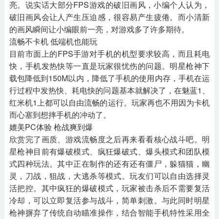
亮。说实话大部分FPS游戏的破旧画风，小编个人认为，
破旧画风会让人产生压迫感，很容易产生疲倦。而小清新
的画风瞬间让小编眼前一亮，对游戏多了许多期待。
流畅不卡机 低端机也能玩
目前市面上的FPS手游对手机的机型要求较高，而且耗电
快，手机发热快等一直是玩家很忧伤的问题。明星枪神下
载包降低到150M以内，降低了手机的使用内存，手机在运
行过程中发热快、耗电快的问题基本就解决了，在魅蓝1、
红米机1上都可以自由流畅的运行。玩家再也不用因为卡机
而心塞到想摔手机的冲动了。
媲美PC体验 枪战爽到爆
欣赏完了画质、游戏流畅度之后再来看看核心战斗吧。明
星枪神目前有爆破模式、疯狂爆破式、爆头模式和团队模
式四种玩法。其中正在制作的还有还有僵尸，躲猫猫，幽
灵，刀战，狙战，大逃杀等模式。玩友们可以自由选择灵
活把控。其中疯狂的爆破模式，玩家被击杀后不需要复活
冷却，可以立即复活参与战斗，简单刺激。与此同时明星
枪神摒弃了传统自动瞄准操作，结合智能手机特性采用全