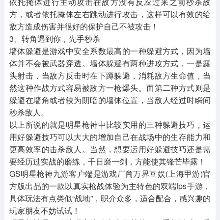
依托掩体进行主动攻击在敌方没有反应过来之前秒杀敌
方，或者依托掩体左右跳动进行攻击，这样可以有效的给
敌方造成伤害并很好的保护自己不被攻击！
3、转角遇到你，先手秒杀
墙体躲避是游戏中安全系数最高的一种躲避方式，因为墙
体并不会被武器穿透。墙体躲避有两种进攻方式，一是露
头射击，当敌方反击时在下蹲躲避，消耗敌方生命值，当
然这种作战方式容易被敌方一枪爆头。而第二种方式则是
躲避在墙角或者较为阴暗的墙体位置，当敌人经过时瞬间
秒杀敌人。
以上所说的就是明星枪神中比较实用的三种躲避技巧，运
用好躲避技巧可以大大的增加自己在战场中的生存能力和
更高效率的击杀敌人。当然，想要运用好躲避技巧还是需
要经历过实战的磨练，千日磨一剑，方能使其锋芒毕露！
GS明星枪神九游客户端是游戏厂商万界互娱(上海甲游)官
方版出品的一款以真实枪战体验为主特色的双端fps手游，
具体玩法有点类似“战地”，职介众多，适合配合，感兴趣的
玩家朋友不妨试试！