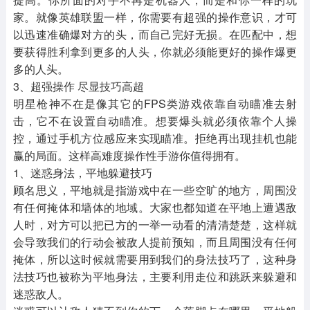
家。就像英雄联盟一样，你需要有超强的操作意识，才可
以迅速准确爆对方的头，而自己完好无损。在匹配中，想
要获得胜利拿到更多的人头，你就必须能更好的操作爆更
多的人头。
3、超强操作 尽显技巧高超
明星枪神不在是像其它的FPS类游戏依靠自动瞄准去射
击，它不在设置自动瞄准。想要爆头就必须依靠个人操
控，通过手机方位感应来实现瞄准。拒绝再出现挂机也能
赢的局面。这样高难度操作性手游你值得拥有。
1、迷惑身法，平地躲避技巧
顾名思义，平地就是指游戏中在一些空旷的地方，周围没
有任何掩体和墙体的地域。大家也都知道在平地上遭遇敌
人时，对方可以把已方的一举一动看的清清楚楚，这样就
会导致我们的行动会被敌人提前预知，而且周围没有任何
掩体，所以这时候就需要用到我们的身法技巧了，这种身
法技巧也被称为平地身法，主要利用走位和跳跃来躲避和
迷惑敌人。