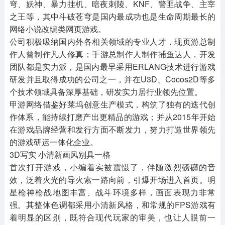
穹、妖神、暴力挂机、暗夜刺陵、KNF、警匪战争、主宰
之王等，其中斗破苍穹是国内最成功也是生命周期最长的
网络小说改编类网页游戏。
公司积极吸纳国内外各相关领域的专业人才，现页游总制
作人曾制作凡人修真；手游总制作人制作捕鱼达人，开发
团队都是实力派，是国内最早采用ERLANG技术进行游戏
研发并且取得成功的公司之一，并在U3D、Cocos2D等多
个技术领域具备深厚基础，研发实力居行业领先位置。
甲游网络借鉴好莱坞创意生产模式，构筑了独有的迭代创
作体系，能持续打磨产出更精品的游戏；并从2015年开始
在游戏品牌经营和发行方面不断发力，努力打造世界领先
的游戏研运一体化企业。
3D写实 小清新画风别具一格
首次打开游戏，小编着实被震慑了，伴随激烈磅礴的音
效，泛着火光的导火索一路向前，引爆开场进入首页。明
星枪神枪战地图丰富、战斗环境多样，画面表现力非常
强。其整体色调都采用小清新风格，和常规的FPS游戏有
着明显的区别，既符合现代玩家的审美，也让人眼前一