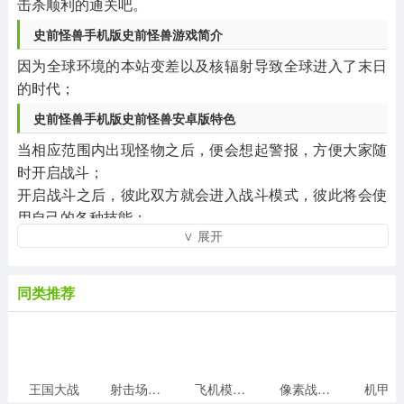
击杀顺利的通关吧。
史前怪兽手机版史前怪兽游戏简介
因为全球环境的本站变差以及核辐射导致全球进入了末日
的时代；
史前怪兽手机版史前怪兽安卓版特色
当相应范围内出现怪物之后，便会想起警报，方便大家随
时开启战斗；
开启战斗之后，彼此双方就会进入战斗模式，彼此将会使
用自己的各种技能；
怪物出现的地点是非常广泛的，玩家配备的雷达将会指引
你来到相应的位置；
史前怪兽手机版最新版亮点
让你尽情的享受怪兽战斗乐趣，拥有不同的史诗怪兽；
简洁的低聚图形和卡通的风格，整个画面非常的具有特
点。
怪物的实力将会越来越可怕，你必须勇敢的战斗才能让你