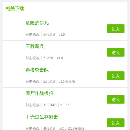
过关；
同类推荐
王国大战
飞机模拟器
机
射击场狙击手
像素战斗僵尸突袭手游
相关下载
危险的伊凡
进入
射击枪战
54.9MB
v1.0
王牌新兵
进入
射击枪战
2.3MB
v1.0
勇者突击队
进入