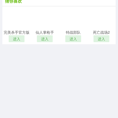
僵尸大楼逃生
进入
射击枪战
59.9MB
V1.0.8
狂野之翼
进入
射击枪战
14.8MB
V1.1
猜你喜欢
完美杀手官方版
仙人掌枪手
特战部队
死亡战场2
进入
进入
进入
进入
射击猎人王
海军战斗3d
宇宙像素飞机
植物大战僵尸单机