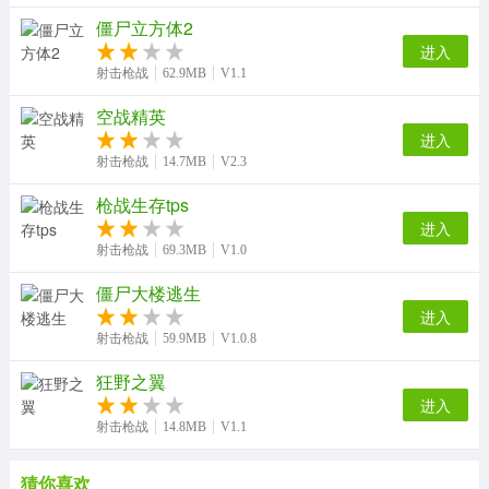
僵尸立方体2
进入
射击枪战
62.9MB
V1.1
空战精英
进入
射击枪战
14.7MB
V2.3
枪战生存tps
进入
射击枪战
69.3MB
V1.0
僵尸大楼逃生
进入
射击枪战
59.9MB
V1.0.8
狂野之翼
进入
射击枪战
14.8MB
V1.1
猜你喜欢