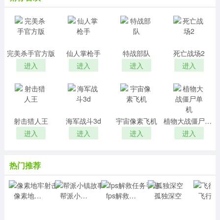
完美杀手官方版
仙人掌枪手
特战部队
死亡战场2
进入
进入
进入
进入
射击猎人王
海军战斗3d
宇宙像素飞机
植物大战僵尸单机
进入
进入
进入
进入
热门推荐
像素地牢射击
帮派小镇故事
fps解救任务手游
孤独深空
飞