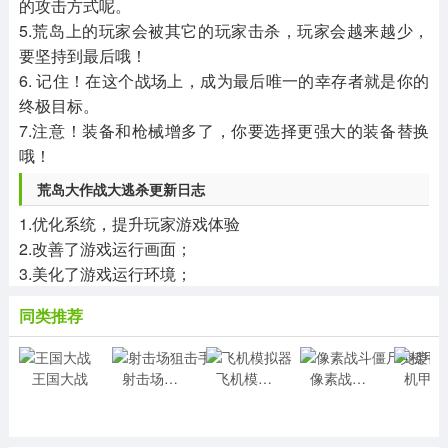
的攻击方式呢。
5.荒岛上的玩家会被其它的玩家击杀，玩家会越来越少，
要坚持到最后哦！
6. 记住！在这个战场上，成为最后唯一的幸存者就是你的
终极目标。
7.注意！装备和枪械增多了，你要选择更强大的装备替换
哦！
荒岛大作战大逃杀更新日志
1.优化系统，提升玩家游戏体验
2.改善了游戏运行画面；
3.美化了游戏运行环境；
同类推荐
王国大战
射击场狙击手
飞机模拟器
像素战斗僵尸突袭手游
机