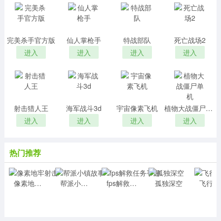
完美杀手官方版
仙人掌枪手
特战部队
死亡战场2
进入
进入
进入
进入
射击猎人王
海军战斗3d
宇宙像素飞机
植物大战僵尸单机
进入
进入
进入
进入
热门推荐
像素地牢射击
帮派小镇故事
fps解救任务手游
孤独深空
飞