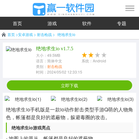
首页
游戏
软件
专题
首页
>
安卓游戏
>
射击枪战
>
绝地求生io
绝地求生io v1.7.5
大小：49.5MB
语言：简体中文
系统：Android
类别：
射击枪战
时间：2024/05/02 12:33:15
立即下载
绝地求生io手机版是一款io动作射击类型手游Q萌的人物角
色，帐篷都是良好的遮蔽物，躲避毒圈的攻击。
绝地求生io游戏亮点
- 地图上的草丛，帐篷都是良好的遮蔽物。