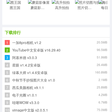
图王国
蘑菇影像屋
高升拍拍
照片切图与拼图
每
下载排行
1
一加8pro相机 v1.2
20.5MB
2
YouTube中文安卓版 v16.29.40
96.5MB
3
阿基米德 v3.0.3
51.9MB
4
星眼 v1.4.2安卓版
26.4MB
5
绿幕大师 v1.4.6安卓版
160.8MB
6
中秋节手抄报图片大全 v1.0
2.1MB
7
西瓜美颜相机 v9.1.1
25.8MB
8
电子光圈 v1.0.1
4.2MB
9
哇噻WOW v3.3.0
6.7MB
10
vimage中文版 v2.0.5.1
75.0MB