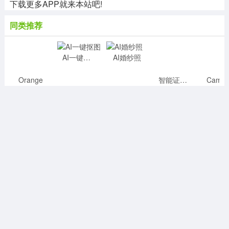
下载更多APP就来本站吧!
同类推荐
Orange
AI一键抠图
AI婚纱照
智能证件照相机
相关下载
青涵妙笔生花
进入
图形图像
78.4MB
v1.0
迅捷抠图
进入
图形图像
13.7MB
v1.0.0.5
配音工厂免费版
进入