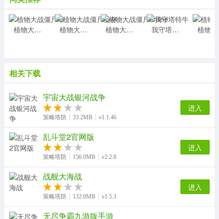
植物大战僵尸非
植物大战僵尸圣杯
植物大战僵尸online
我守塔特牛
植
相关下载
宇宙大战银河战争
进入
策略塔防
33.2MB
v1.1.46
乱斗堂2官网版
进入
策略塔防
156.0MB
v2.2.8
战舰大海战
进入
策略塔防
132.0MB
v1.5.3
无尽争霸九游版手游