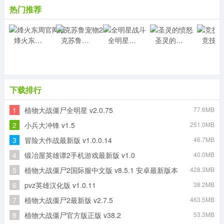
热门推荐
烽火东周官网版
克苏鲁宠物2
全明星战斗
圣灵的愤怒
竞
下载排行
1
植物大战僵尸全明星 v2.0.75
77.6MB
2
小兵大冲锋 v1.5
251.0MB
3
冒险大作战最新版 v1.0.0.14
46.7MB
4
锻冶屋英雄谭2手机游戏最新版 v1.0
40.0MB
5
植物大战僵尸2国际服中文版 v8.5.1 安卓最新版本
428.3MB
6
pvz英雄汉化版 v1.0.11
38.2MB
7
植物大战僵尸2最新版 v2.7.5
463.5MB
8
植物大战僵尸官方版正版 v38.2
53.3MB