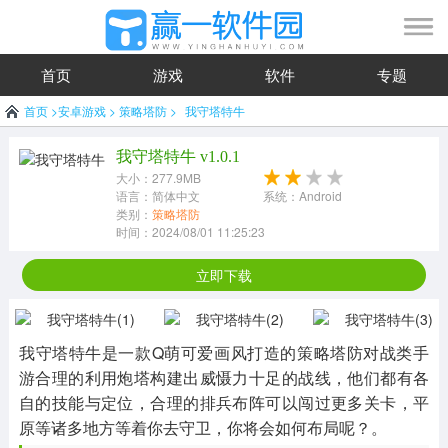
首页
游戏
软件
专题
首页
>
安卓游戏
>
策略塔防
>
我守塔特牛
我守塔特牛 v1.0.1
大小：277.9MB
语言：简体中文
系统：Android
类别：
策略塔防
时间：2024/08/01 11:25:23
立即下载
我守塔特牛是一款Q萌可爱画风打造的策略塔防对战类手
游合理的利用炮塔构建出威慑力十足的战线，他们都有各
自的技能与定位，合理的排兵布阵可以闯过更多关卡，平
原等诸多地方等着你去守卫，你将会如何布局呢？。