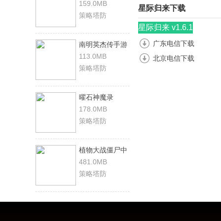
159.0MB
星际归来下载
策略塔防
星际归来 v1.6.1
广东电信下载
南明英杰传手游
113.0MB
北京电信下载
策略塔防
曜石神魔录
178.0MB
策略塔防
植物大战僵尸中
文
481.0MB
策略塔防