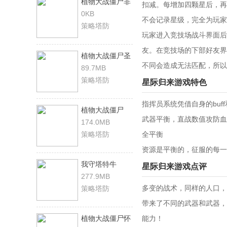
植物大战僵尸非
扣减。每增加四颗星后，再
0KB
不会记录星级，完全为玩家
策略塔防
玩家进入竞技场战斗界面后
友。在竞技场的下部好友界
植物大战僵尸圣
不同会造成无法匹配，所以
杯
89.7MB
策略塔防
星际归来游戏特色
指挥员系统凭借自身的bu
植物大战僵尸
武器平衡，直战数值攻防血
online
174.0MB
策略塔防
全平衡
资源是平衡的，征服的每
我守塔特牛
星际归来游戏点评
277.9MB
多变的战术，同样的人口，
策略塔防
带来了不同的武器和武器，
植物大战僵尸怀
能力！