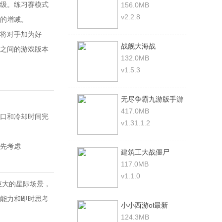
级。练习赛模式
156.0MB
v2.2.8
的增减。
将对手加为好
战舰大海战
之间的游戏版本
132.0MB
v1.5.3
无尽争霸九游版手游
417.0MB
口和冷却时间完
v1.31.1.2
先考虑
建筑工大战僵尸
117.0MB
v1.1.0
巨大的星际场景，
能力和即时思考
小小西游ol最新
124.3MB