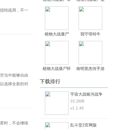
杯
松扭转战局，不一
植物大战僵尸
我守塔特牛
online
植物大战僵尸怀
南明英杰传手游
空当中能够自由
下载排行
以选择全新的对
宇宙大战银河战争
33.2MB
v1.1.46
星时，不会继续
乱斗堂2官网版