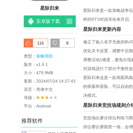
星际归来
星际归来是一款策略战争玩
样的RTS对战等你来开启。
安卓版下载
星际归来更新内容
修正了输入名字无效的BU
116
8
优化关卡设置，调整中后期
类型：
策略塔防
调整活动1难度，避免出现
版本：v1.6.1
对游戏进行了部分平衡性改
大小：479.9MB
星际归来这是一款画面风格
更新：2024/07/24 14:27:43
的探索和冒险，可以自由的
语言：简体中文
决模式。
等级：
星际归来竞技场规则介
平台：Android
竞技场比赛分排位和练习两
推荐软件
排位赛比赛获胜一场，会增