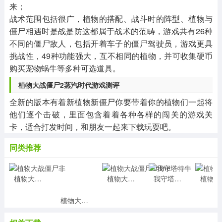
来；
战术范围包括很广，植物的搭配、战斗时的阵型、植物与
僵尸相遇时是战是防这都属于战术的范畴，游戏共有26种
不同的僵尸敌人，包括开着车子的僵尸驾驶员，游戏更具
挑战性，49种功能强大，互不相同的植物，并可收集硬币
购买宠物蜗牛等多种可选道具。
植物大战僵尸2蒸汽时代游戏测评
全新的版本有着新植物新僵尸你要带着你的植物们一起将
他们逐个击破，里面包含着着各种各样的闯关的游戏关
卡，适合打发时间，和朋友一起来下载玩耍吧。
同类推荐
植物大战僵尸非
植物大战僵尸online
我守塔特牛
植
植物大战僵尸圣杯