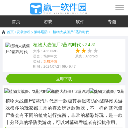
首页
游戏
软件
专题
首页
>
安卓游戏
>
策略塔防
>
植物大战僵尸2蒸汽时代
植物大战僵尸2蒸汽时代 v2.4.81
大小：456.0MB
语言：简体中文
系统：Android
类别：
策略塔防
时间：2024/07/21 09:49:47
立即下载
植物大战僵尸2蒸汽时代是一款极其类似塔防的战略闯关游
戏很多的玩家都非常的喜欢玩这款游戏，不一样的蒸汽僵
尸将会有不同的植物进行抗衡，非常的精彩好玩，是一款
十分经典的塔防类游戏，可以对墓碑吞噬者有抵抗作用。