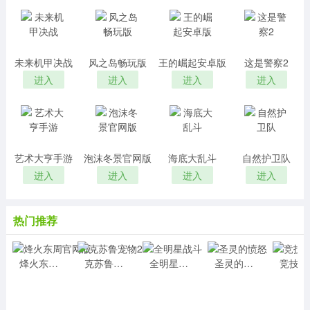
未来机甲决战
风之岛畅玩版
王的崛起安卓版
这是警察2
进入
进入
进入
进入
艺术大亨手游
泡沫冬景官网版
海底大乱斗
自然护卫队
进入
进入
进入
进入
热门推荐
烽火东周官网版
克苏鲁宠物2
全明星战斗
圣灵的愤怒
竞