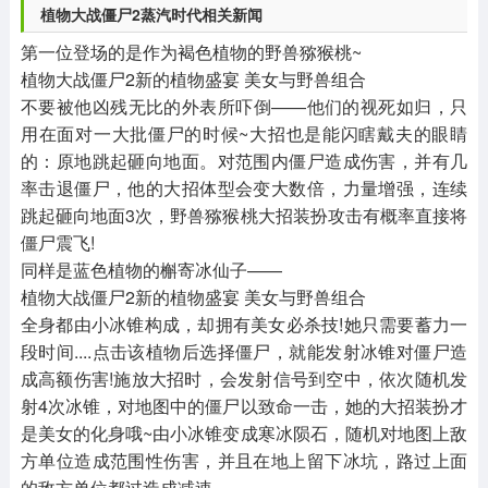
植物大战僵尸2蒸汽时代相关新闻
第一位登场的是作为褐色植物的野兽猕猴桃~
植物大战僵尸2新的植物盛宴 美女与野兽组合
不要被他凶残无比的外表所吓倒——他们的视死如归，只
用在面对一大批僵尸的时候~大招也是能闪瞎戴夫的眼睛
的：原地跳起砸向地面。对范围内僵尸造成伤害，并有几
率击退僵尸，他的大招体型会变大数倍，力量增强，连续
跳起砸向地面3次，野兽猕猴桃大招装扮攻击有概率直接将
僵尸震飞!
同样是蓝色植物的槲寄冰仙子——
植物大战僵尸2新的植物盛宴 美女与野兽组合
全身都由小冰锥构成，却拥有美女必杀技!她只需要蓄力一
段时间....点击该植物后选择僵尸，就能发射冰锥对僵尸造
成高额伤害!施放大招时，会发射信号到空中，依次随机发
射4次冰锥，对地图中的僵尸以致命一击，她的大招装扮才
是美女的化身哦~由小冰锥变成寒冰陨石，随机对地图上敌
方单位造成范围性伤害，并且在地上留下冰坑，路过上面
的敌方单位都过造成减速。