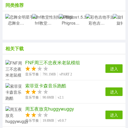
同类推荐
恋舞全明星手游
fnf教堂性别转换模组
Phigros1.5.3
彩色吉他手游
旋转
相关下载
FNF周三不忠夜米老鼠模组
进入
音乐节奏
791.1MB
vPART 2
索菲亚卡森音乐跑酷
进入
音乐节奏
90.6MB
v2.1
周五夜放克huggywuggy
进入
音乐节奏
19.8MB
v0.0.7