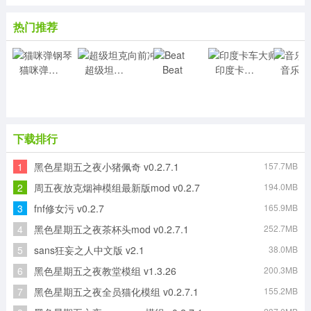
热门推荐
猫咪弹钢琴
超级坦克向前冲
Beat
印度卡车大师
下载排行
1
黑色星期五之夜小猪佩奇 v0.2.7.1
157.7MB
2
周五夜放克烟神模组最新版mod v0.2.7
194.0MB
3
fnf修女污 v0.2.7
165.9MB
4
黑色星期五之夜茶杯头mod v0.2.7.1
252.7MB
5
sans狂妄之人中文版 v2.1
38.0MB
6
黑色星期五之夜教堂模组 v1.3.26
200.3MB
7
黑色星期五之夜全员猫化模组 v0.2.7.1
155.2MB