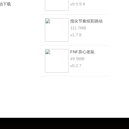
动下载
v9.9.9.9
指尖节奏炫彩跳动
111.7MB
v1.7.8
FNF异心老鼠
49.9MB
v0.2.7