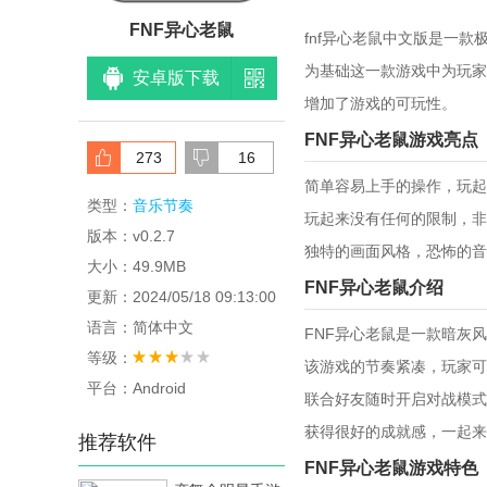
FNF异心老鼠
fnf异心老鼠中文版是一款极具
为基础这一款游戏中为玩家
安卓版下载
增加了游戏的可玩性。
FNF异心老鼠游戏亮点
273
16
简单容易上手的操作，玩起
类型：
音乐节奏
玩起来没有任何的限制，非
版本：v0.2.7
独特的画面风格，恐怖的音
大小：49.9MB
FNF异心老鼠介绍
更新：2024/05/18 09:13:00
语言：简体中文
FNF异心老鼠是一款暗灰
等级：
该游戏的节奏紧凑，玩家可
平台：Android
联合好友随时开启对战模式
获得很好的成就感，一起来
推荐软件
FNF异心老鼠游戏特色