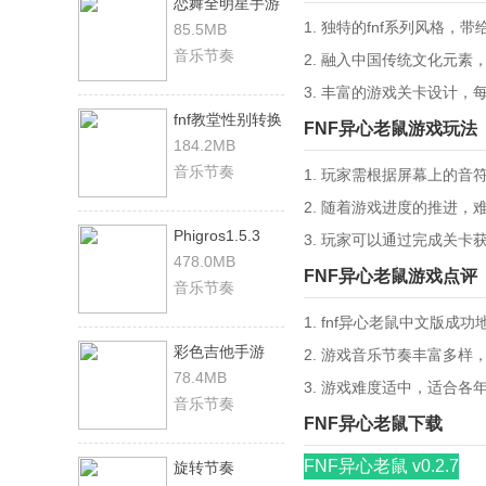
恋舞全明星手游
1. 独特的fnf系列风格
85.5MB
音乐节奏
2. 融入中国传统文化元
3. 丰富的游戏关卡设计
fnf教堂性别转换
FNF异心老鼠游戏玩法
模组
184.2MB
音乐节奏
1. 玩家需根据屏幕上的
2. 随着游戏进度的推进
Phigros1.5.3
3. 玩家可以通过完成关
478.0MB
FNF异心老鼠游戏点评
音乐节奏
1. fnf异心老鼠中文版
彩色吉他手游
2. 游戏音乐节奏丰富多
78.4MB
3. 游戏难度适中，适合
音乐节奏
FNF异心老鼠下载
FNF异心老鼠 v0.2.7
旋转节奏