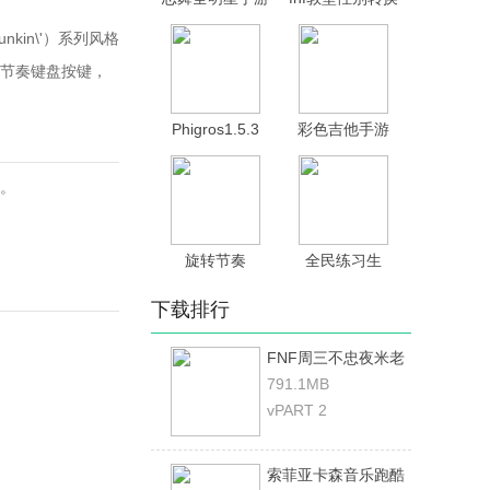
模组
nkin\'）系列风格
节奏键盘按键，
Phigros1.5.3
彩色吉他手游
。
旋转节奏
全民练习生
下载排行
FNF周三不忠夜米老
鼠模组
791.1MB
vPART 2
索菲亚卡森音乐跑酷