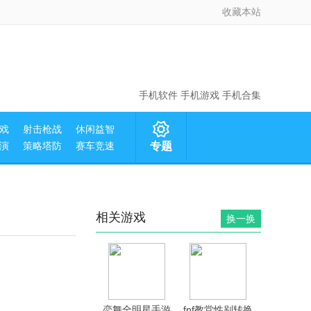
收藏本站
手机软件
手机游戏
手机合集
戏
射击枪战
休闲益智
演
策略塔防
赛车竞速
专题
相关游戏
换一换
恋舞全明星手游
fnf教堂性别转换