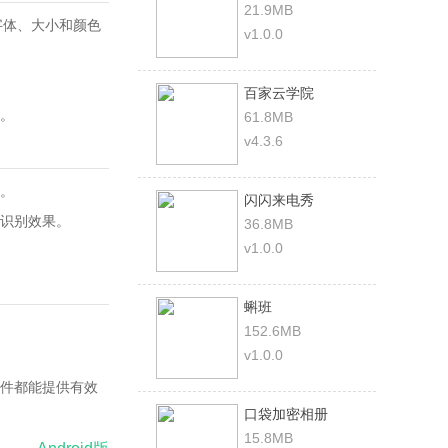
21.9MB
字体、大小和颜色
v1.0.0
百家云学院
。
61.8MB
v4.3.6
。
闪闪来电秀
识别效果。
36.8MB
v1.0.0
蝌班
152.6MB
v1.0.0
件都能提供有效
口袋加密相册
15.8MB