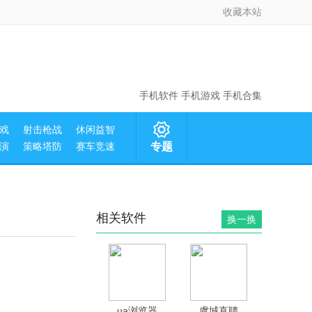
收藏本站
手机软件
手机游戏
手机合集
戏
射击枪战
休闲益智
演
策略塔防
赛车竞速
专题
相关软件
换一换
ua浏览器
虞城直聘