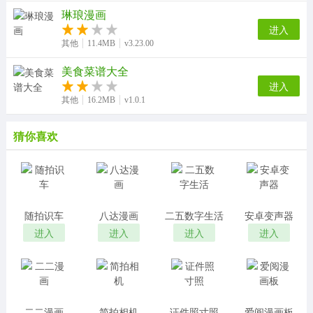
琳琅漫画
进入
其他
11.4MB
v3.23.00
美食菜谱大全
进入
其他
16.2MB
v1.0.1
猜你喜欢
随拍识车
八达漫画
二五数字生活
安卓变声器
进入
进入
进入
进入
二二漫画
简拍相机
证件照寸照
爱阅漫画板