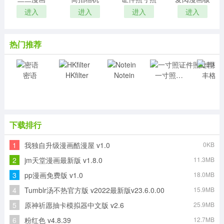
进入
进入
进入
进入
热门推荐
密语
HKfilter
Notein
一寸照证件照处理工具
丰
下载排行
1
我独自升级漫画酷漫屋 v1.0
0KB
2
jm天堂漫画最新版 v1.8.0
11.3MB
3
pp漫画免费版 v1.0
18.0MB
4
Tumblr汤不热官方版 v2022最新版v23.6.0.00
15.9MB
5
原神祈愿抽卡模拟器中文版 v2.6
25.9MB
6
粉红色 v4.8.39
12.7MB