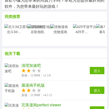
喜欢小编为您带来的问真八字吗？本站为您提供最好用的
软件，为您带来最好玩的游戏！
同类推荐
北斗3d卫星地图高清村庄地图
谷歌相机
优物漫画
425手游平台
春草
相关下载
清理加速吧
进入
其他
12.8MB
v1.3.8
腐漫画手机版
进入
其他
21.9MB
v4.1.12
完美漫画perfect viewer