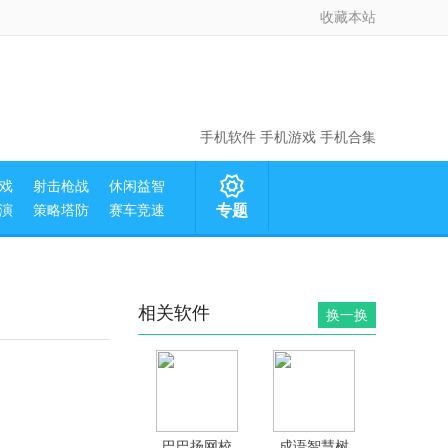
收藏本站
手机软件
手机游戏
手机合集
戏
射击枪战
休闲益智
演
策略塔防
赛车竞速
专题
相关软件
换一换
巴巴扬网校
成语智慧树