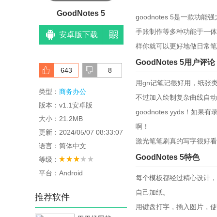
GoodNotes 5
goodnotes 5是一
手账制作等多种功能于一体
安卓版下载
样你就可以更好地做日常笔
GoodNotes 5用户评论
643
8
用gn记笔记很好用，纸张
类型：
商务办公
不过加入绘制复杂曲线自动
版本：v1.1安卓版
goodnotes yyds！
大小：21.2MB
啊！
更新：2024/05/07 08:33:07
激光笔笔刷真的写字很好看
语言：简体中文
GoodNotes 5特色
等级：
平台：Android
每个模板都经过精心设计，
自己加纸。
推荐软件
用键盘打字，插入图片，使