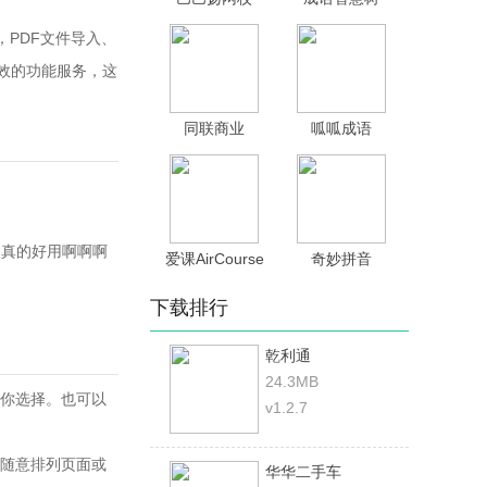
，PDF文件导入、
效的功能服务，这
同联商业
呱呱成语
es！真的好用啊啊啊
爱课AirCourse
奇妙拼音
下载排行
乾利通
24.3MB
你选择。也可以
v1.2.7
；随意排列页面或
华华二手车