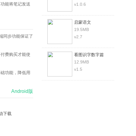
享功能将笔记发送
v1.0.6
启蒙语文
19.5MB
云端同步功能保证了
v2.7
要付费购买才能使
看图识字数字篇
12.9MB
v1.5
基础功能，降低用
Android版
动下载