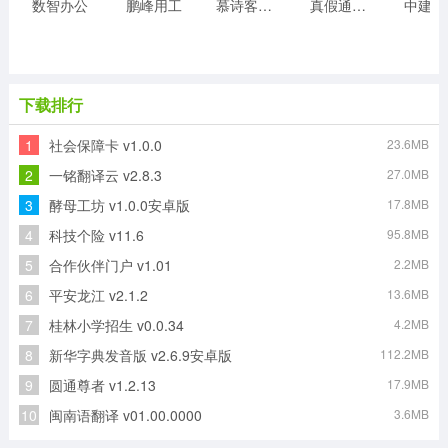
数智办公
鹏峰用工
慕诗客诗词
真假通数据采集
中建E
下载排行
1
社会保障卡 v1.0.0
23.6MB
2
一铭翻译云 v2.8.3
27.0MB
3
酵母工坊 v1.0.0安卓版
17.8MB
4
科技个险 v11.6
95.8MB
5
合作伙伴门户 v1.01
2.2MB
6
平安龙江 v2.1.2
13.6MB
7
桂林小学招生 v0.0.34
4.2MB
8
新华字典发音版 v2.6.9安卓版
112.2MB
9
圆通尊者 v1.2.13
17.9MB
10
闽南语翻译 v01.00.0000
3.6MB