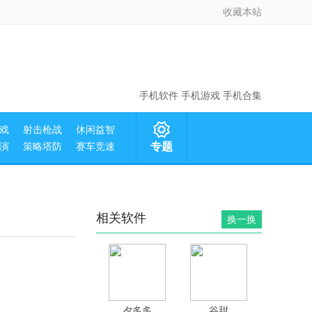
收藏本站
手机软件
手机游戏
手机合集
戏
射击枪战
休闲益智
演
策略塔防
赛车竞速
专题
相关软件
换一换
夕多多
谷甜