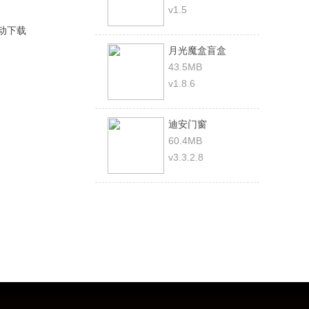
v1.5
动下载
月光魔盒盲盒
43.5MB
v1.8.6
迪安门窗
60.4MB
v3.3.2.8