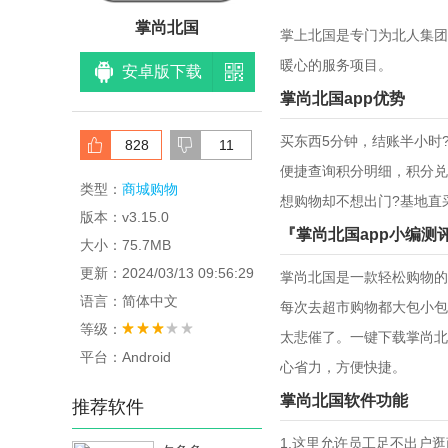
掌尚北国
掌上北国是专门为北人集团
暖心的服务项目。
安卓版下载
掌尚北国app优势
买东西5分钟，结账半小时
828
11
便捷查询积分明细，积分兑
类型：
商城购物
想购物却不想出门?基地直
版本：v3.15.0
『掌尚北国app小编测
大小：75.7MB
更新：2024/03/13 09:56:29
掌尚北国是一款轻松购物的
语言：简体中文
每次去超市购物都大包小包
等级：
太悲催了。一键下载掌尚北
平台：Android
心省力，方便快捷。
掌尚北国软件功能
推荐软件
1.这里允许员工足不出户