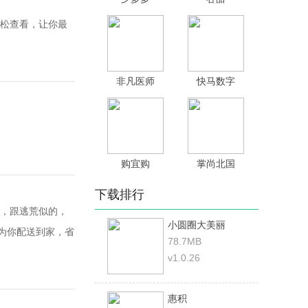
松查看，让你最
非凡医师
快马数字
购宜购
掌尚北国
下载排行
，跟逃荒似的，
小圆圈大美丽
为你配送到家，省
78.7MB
v1.0.26
惠积