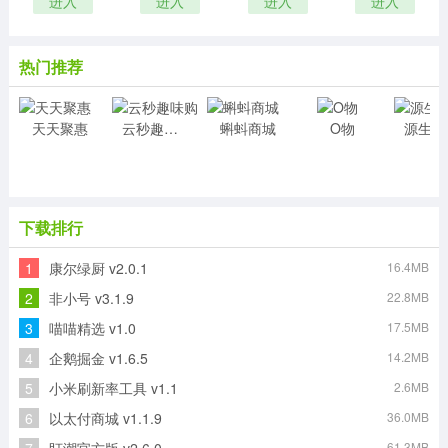
进入
进入
进入
进入
热门推荐
天天聚惠
云秒趣味购
蝌蚪商城
O物
源
下载排行
1
康尔绿厨 v2.0.1
16.4MB
2
非小号 v3.1.9
22.8MB
3
喵喵精选 v1.0
17.5MB
4
企鹅掘金 v1.6.5
14.2MB
5
小米刷新率工具 v1.1
2.6MB
6
以太付商城 v1.1.9
36.0MB
61.3MB