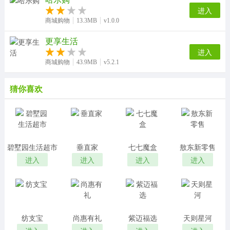
进入
商城购物
13.3MB
v1.0.0
更享生活
进入
商城购物
43.9MB
v5.2.1
猜你喜欢
碧墅园生活超市
垂直家
七七魔盒
敖东新零售
进入
进入
进入
进入
纺支宝
尚惠有礼
紫迈福选
天则星河