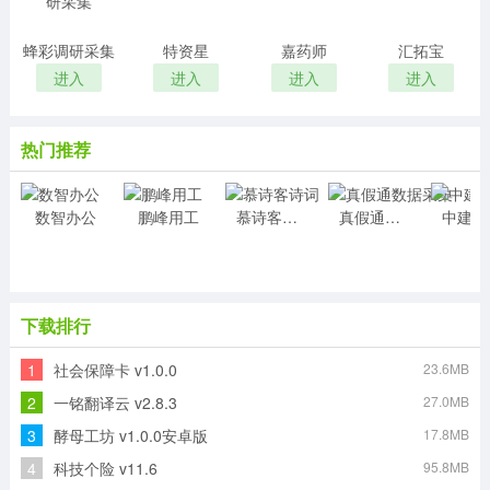
蜂彩调研采集
特资星
嘉药师
汇拓宝
进入
进入
进入
进入
热门推荐
数智办公
鹏峰用工
慕诗客诗词
真假通数据采集
中建E
下载排行
1
社会保障卡 v1.0.0
23.6MB
2
一铭翻译云 v2.8.3
27.0MB
3
酵母工坊 v1.0.0安卓版
17.8MB
4
科技个险 v11.6
95.8MB