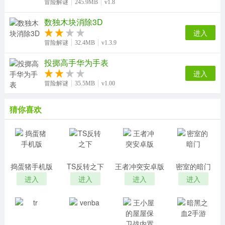
冒险解谜
245.9MB
v1.8
数独木块消除3D
进入
冒险解谜
32.4MB
v1.3.9
投掷高手华为手表
进入
冒险解谜
35.5MB
v1.00
猜你喜欢
捣蛋猪手机版
TS反转之下
王者冲突安卓版
密室的暗门
进入
进入
进入
进入