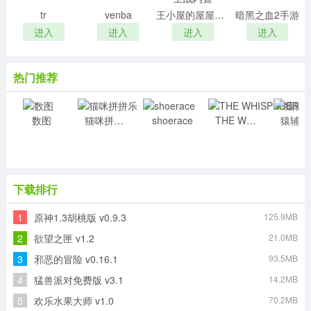
tr
venba
王小屋的屋屋保卫战内置
暗黑之血2手游
进入
进入
进入
进入
热门推荐
数图
猫咪拼拼乐
shoerace
THE WHISPERER
猿
下载排行
1
原神1.3胡桃版 v0.9.3
125.9MB
2
欲望之匣 v1.2
21.0MB
3
邪恶的冒险 v0.16.1
93.5MB
4
猛兽派对免费版 v3.1
14.2MB
5
欢乐水果大师 v1.0
70.2MB