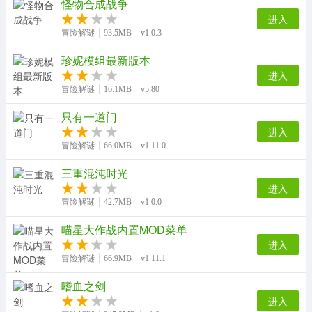
怪物合成战争
进入
冒险解谜
93.5MB
v1.0.3
珍妮模组最新版本
进入
冒险解谜
16.1MB
v5.80
只有一道门
进入
冒险解谜
66.0MB
v1.11.0
三重混沌时光
进入
冒险解谜
42.7MB
v1.0.0
喵星大作战内置MOD菜单
进入
冒险解谜
66.9MB
v1.11.1
嗜血之剑
进入