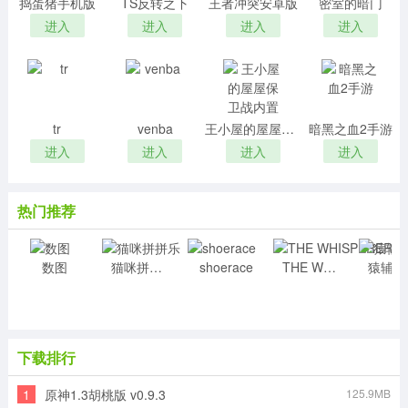
捣蛋猪手机版
TS反转之下
王者冲突安卓版
密室的暗门
进入
进入
进入
进入
tr
venba
王小屋的屋屋保卫战内置
暗黑之血2手游
进入
进入
进入
进入
热门推荐
数图
猫咪拼拼乐
shoerace
THE WHISPERER
猿
下载排行
1
原神1.3胡桃版 v0.9.3
125.9MB