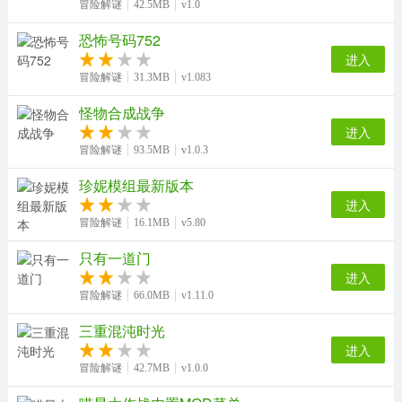
冒险解谜
42.5MB
v1.0
恐怖号码752
进入
冒险解谜
31.3MB
v1.083
怪物合成战争
进入
冒险解谜
93.5MB
v1.0.3
珍妮模组最新版本
进入
冒险解谜
16.1MB
v5.80
只有一道门
进入
冒险解谜
66.0MB
v1.11.0
三重混沌时光
进入
冒险解谜
42.7MB
v1.0.0