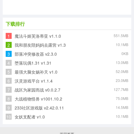
下载排行
1
魔法斗姬芙洛蒂亚 v1.1.0
551.5MB
2
我和朋友陪妈妈去露营 v1.3
10.1MB
3
部落冲突修改器 v2.3.0
0KB
4
堕落玩偶1.31 v1.31
13.0MB
5
最强大脑女娲补天 v1.0
52.0MB
6
沃灵游戏平台 v1.1.4
23.0MB
7
战区为家园而战 v0.0.2.7
127.7MB
8
大战植物怪兽 v1001.10.2
75.0MB
9
233社区游戏版 v2.42.0.11
14.5MB
10
女妖支配者 v1.0
10.1MB
返回首页