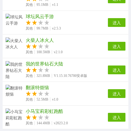
其他
95.1MB
v1.1
球坛风云手游
进入
其他
99.7MB
v2.5.3
火柴人冰火人
进入
其他
100.5MB
v2.1.0
我的世界钻石大陆
进入
其他
321.8MB
V1.15.10.76700安卓版
翻滚特烦恼
进入
其他
52.5MB
v1.0
小马宝莉彩虹跑酷
进入
其他
144.4MB
v2023.2.0