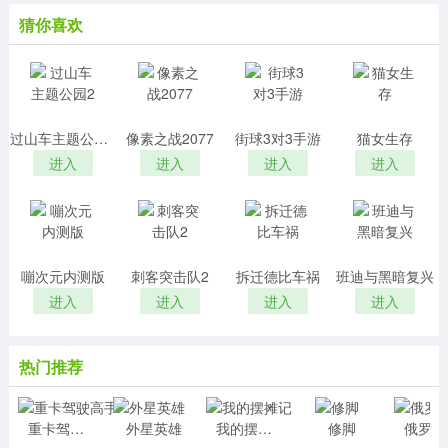
猜你喜欢
过山车主题公园2
像素之战2077
街球3对3手游
猫女生存
进入
进入
进入
进入
嘣次元内测版
刺客突击队2
拆迁德比车祸
班迪与黑暗复兴
进入
进入
进入
进入
热门推荐
重卡驾驶高手
外星英雄
我的摆摊记
修脚
俄