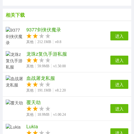
相关下载
9377剑侠伏魔录
进入
其他
212.1MB
v0.8
龙珠z复仇手游私服
进入
其他
59.9MB
v1.50.00
血战屠龙私服
进入
其他
191.1MB
v8.2.20
覆天劫
进入
其他
18.9MB
v1.00.24
Lukia
进入