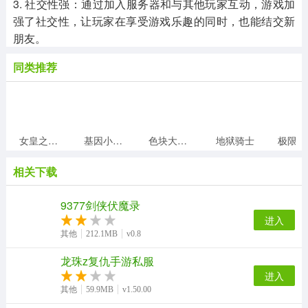
3. 社交性强：通过加入服务器和与其他玩家互动，游戏加
强了社交性，让玩家在享受游戏乐趣的同时，也能结交新
朋友。
同类推荐
女皇之刃大乱斗
基因小怪兽
色块大作战
地狱骑士
极
相关下载
9377剑侠伏魔录
进入
其他
212.1MB
v0.8
龙珠z复仇手游私服
进入
其他
59.9MB
v1.50.00