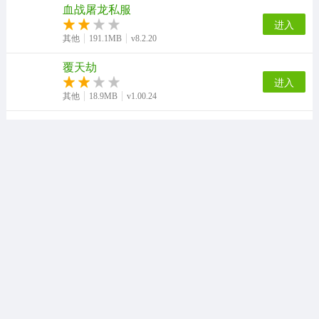
血战屠龙私服
进入
其他
191.1MB
v8.2.20
覆天劫
进入
其他
18.9MB
v1.00.24
Lukia
进入
其他
95.1MB
v1.1
球坛风云手游
进入
其他
99.7MB
v2.5.3
火柴人冰火人
进入
其他
100.5MB
v2.1.0
我的世界钻石大陆
进入