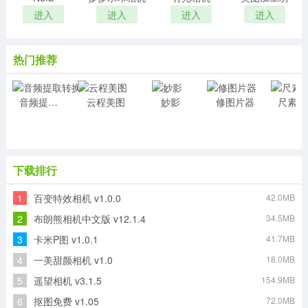
进入
进入
进入
进入
热门推荐
音频提取转换
云程美图
妙影
修图片器
尺
下载排行
1
百变特效相机 v1.0.0
42.0MB
2
布朗熊相机中文版 v12.1.4
34.5MB
3
卡米P图 v1.0.1
41.7MB
4
一美甜颜相机 v1.0
18.0MB
5
遥望相机 v3.1.5
154.9MB
6
抠图免费 v1.05
72.0MB