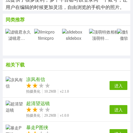
用户在编辑的时候更加灵活，自由浏览的手机中的照片。
同类推荐
滤镜君永久
filmicpro
slidebox
顶萌特效相机
傲
相关下载
凉风有信
进入
拍摄美化
10.2MB
v2.1.0
超清望远镜
进入
拍摄美化
29.2MB
v1.0.0
暴走P图侠