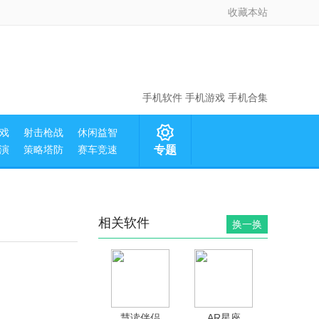
收藏本站
手机软件
手机游戏
手机合集
戏
射击枪战
休闲益智
演
策略塔防
赛车竞速
专题
相关软件
换一换
慧读伴侣
AR星座