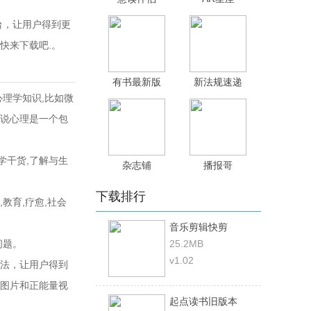
台，让用户得到更
快来下载吧.。
有书最新版
新法规速递
理学知识,比如微
心说心理是一个包
学干货,了解与生
杂志铺
播报哥
下载排行
教育,疗愈,社会
音乐剪辑快剪
问题。
25.2MB
v1.02
法，让用户得到
图片和正能量视
起点读书旧版本