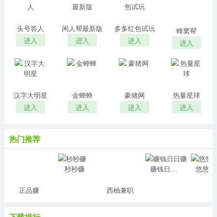
头号答人
闲人帮最新版
多多红包试玩
蜂窝帮
进入
进入
进入
进入
汉字大明星
金蝉蝉
豪猪网
热量星球
进入
进入
进入
进入
热门推荐
秒秒赚
赚钱日日赚
悠
正品赚
西柚兼职
下载排行