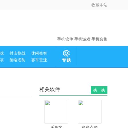
收藏本站
手机软件
手机游戏
手机合集
戏
射击枪战
休闲益智
演
策略塔防
赛车竞速
专题
相关软件
换一换
乐享客
多多点赞