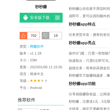
秒秒赚
秒秒赚让你在家不用花时间
成即可，更可以得到额外的
安卓版下载
秒秒赚app特点
任务类型丰富：拥有转发任
702
19
秒秒赚app亮点
类型：
网赚软件
版本：v1.1.28
操作0门槛：只需一部智能
大小：23M
快速取出：只需5元即可马
更新：2023/01/06 11:15:05
超级任务：简单的高佣金任
语言：简体中文
秒秒赚官方版赚钱越多，像
等级：
秒秒赚app功能
平台：Android
分享就能赚取收益，让阅读
推荐软件
秒秒赚，注册送1元，5元
次转发，稳定不屏蔽快来注