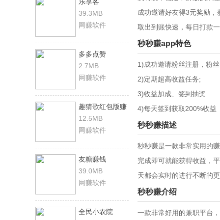
乐享客
成功邀请好友得3元奖励，
39.3MB
网赚软件
取出到账快速，每日打款一
秒秒赚app特色
多多点赞
1)成功邀请粉丝注册，粉
2.7MB
网赚软件
2)定期超高收益任务;
3)收益加成、签到抽奖
趣猜歌红包版赚
4)每天签到获取200%收益
钱
12.5MB
秒秒赚描述
网赚软件
秒秒赚是一款非常实用的赚
友糖赚钱
完成即可就能获得收益，平
39.0MB
天都会实时的进行不断的更
网赚软件
秒秒赚介绍
全民小农院
一款非常好用的兼职平台，