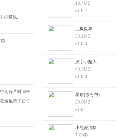
13.4MB
v1.0.7
用手机赚钱。
汇枫世界
30.1MB
益;
v1.0.0
汉字小超人
40.9MB
v1.0.3
空闲碎片时间来
星帮(原丐帮)
在这里该平台每
23.0MB
v1.0
小熊爱消除
7.6MB