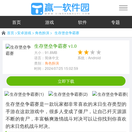
首页
游戏
软件
专题
首页
>
安卓游戏
>
角色扮演
>
生存堡垒争霸赛
生存堡垒争霸赛 v1.0
大小：91.8MB
语言：简体中文
系统：Android
类别：
角色扮演
时间：2024/07/25 15:02:59
立即下载
生存堡垒争霸赛是一款玩家都非常喜欢的末日生存类型的
手游在这款游戏中，很多人变成了僵尸，让自己歼灭源源
不断的丧尸，丰富畅爽激情战斗对决可以让你找到你喜欢
的末日危机战斗对决。