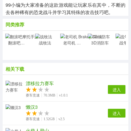
99小编为大家准备的这款游戏能让玩家乐在其中，不断的
去各种稀有的恐龙战斗并学习其特殊的攻击技巧吧。
同类推荐
翻滚吧摩托手游
战牧法
老司机 Brakey Cars
3D消防车
战争
相关下载
漂移拉力赛车
进入
赛车竞速
70.3MB
v1.0.1
懒汉3
进入
赛车竞速
1.52GB
v2.5
火柴人登山