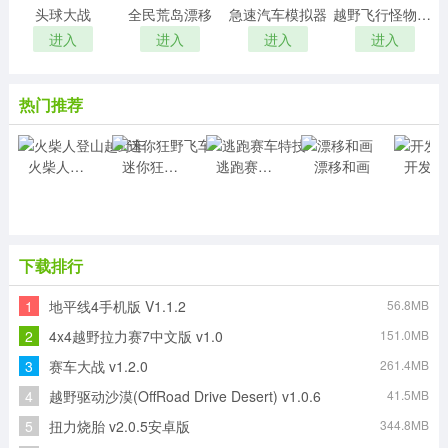
头球大战
全民荒岛漂移
急速汽车模拟器
越野飞行怪物卡车驾驶
进入
进入
进入
进入
热门推荐
火柴人登山越野车
迷你狂野飞车
逃跑赛车特技
漂移和画
开
下载排行
1
地平线4手机版 V1.1.2
56.8MB
2
4x4越野拉力赛7中文版 v1.0
151.0MB
3
赛车大战 v1.2.0
261.4MB
4
越野驱动沙漠(OffRoad Drive Desert) v1.0.6
41.5MB
5
扭力烧胎 v2.0.5安卓版
344.8MB