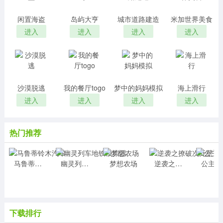
闲置海盗
岛屿大亨
城市道路建造
米加世界美食
进入
进入
进入
进入
沙漠脱逃
我的餐厅togo
梦中的妈妈模拟
海上滑行
进入
进入
进入
进入
热门推荐
马鲁蒂铃木汽车
幽灵列车地铁模拟器
梦想农场
逆袭之撩破次元壁
公
下载排行