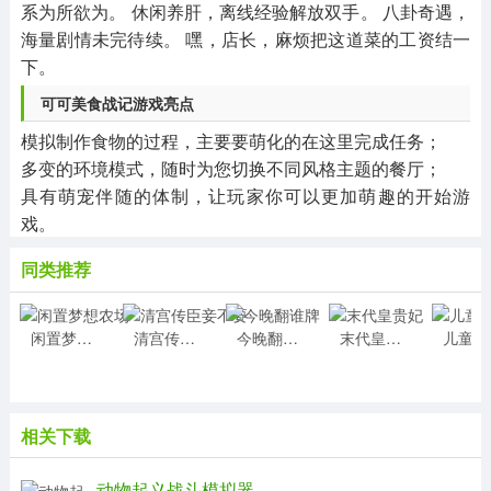
系为所欲为。 休闲养肝，离线经验解放双手。 八卦奇遇，
海量剧情未完待续。 嘿，店长，麻烦把这道菜的工资结一
下。
可可美食战记游戏亮点
模拟制作食物的过程，主要要萌化的在这里完成任务；
多变的环境模式，随时为您切换不同风格主题的餐厅；
具有萌宠伴随的体制，让玩家你可以更加萌趣的开始游
戏。
同类推荐
闲置梦想农场
清宫传臣妾不要
今晚翻谁牌
末代皇贵妃
儿
相关下载
动物起义战斗模拟器